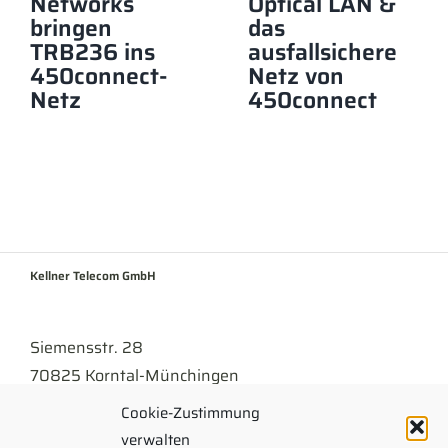
Networks
Optical LAN &
bringen
das
TRB236 ins
ausfallsichere
450connect-
Netz von
Netz
450connect
Kellner Telecom GmbH
Siemensstr. 28
70825 Korntal-Münchingen
Cookie-Zustimmung
Tel
07150 . 9430-300
verwalten