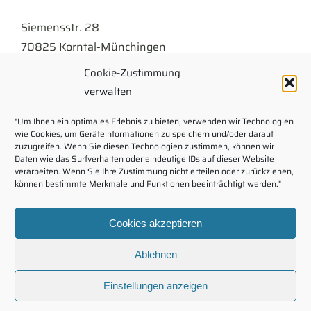
Siemensstr. 28
70825 Korntal-Münchingen
Cookie-Zustimmung
Tel
07150 . 9430-300
verwalten
info@kellner.de
"Um Ihnen ein optimales Erlebnis zu bieten, verwenden wir Technologien
wie Cookies, um Geräteinformationen zu speichern und/oder darauf
Impressum
zuzugreifen. Wenn Sie diesen Technologien zustimmen, können wir
Daten wie das Surfverhalten oder eindeutige IDs auf dieser Website
verarbeiten. Wenn Sie Ihre Zustimmung nicht erteilen oder zurückziehen,
Rechtliche Hinweise
können bestimmte Merkmale und Funktionen beeinträchtigt werden."
Kontaktformular
Cookies akzeptieren
Download
Ablehnen
Karriere
Intranet
Einstellungen anzeigen