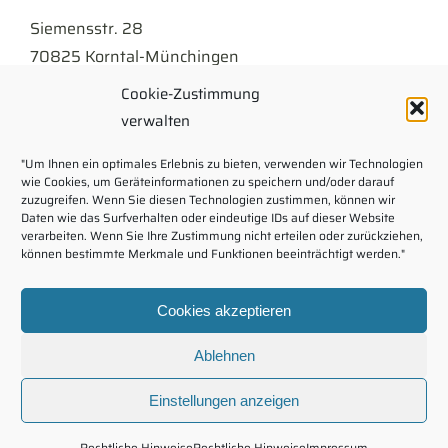
Siemensstr. 28
70825 Korntal-Münchingen
Cookie-Zustimmung
Tel
07150 . 9430-300
verwalten
info@kellner.de
"Um Ihnen ein optimales Erlebnis zu bieten, verwenden wir Technologien
wie Cookies, um Geräteinformationen zu speichern und/oder darauf
Impressum
zuzugreifen. Wenn Sie diesen Technologien zustimmen, können wir
Daten wie das Surfverhalten oder eindeutige IDs auf dieser Website
verarbeiten. Wenn Sie Ihre Zustimmung nicht erteilen oder zurückziehen,
Rechtliche Hinweise
können bestimmte Merkmale und Funktionen beeinträchtigt werden."
Kontaktformular
Cookies akzeptieren
Download
Ablehnen
Karriere
Intranet
Einstellungen anzeigen
Rechtliche Hinweise
Rechtliche Hinweise
Impressum