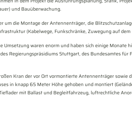
hmen in dem Projekt die Ausführungsplanung, Statik, Projekt
zbauer) und Bauüberwachung.
um die Montage der Antennenträger, die Blitzschutzanlage
nfrastruktur (Kabelwege, Funkschränke, Zuwegung auf dem D
die Umsetzung waren enorm und haben sich einige Monate h
 des Regierungspräsidiums Stuttgart, des Bundesamtes für 
oßen Kran der vor Ort vormontierte Antennenträger sowie da
ses in knapp 65 Meter Höhe gehoben und montiert (Geländ
ieflader mit Ballast und Begleitfahrzeug, luftrechtliche Ano