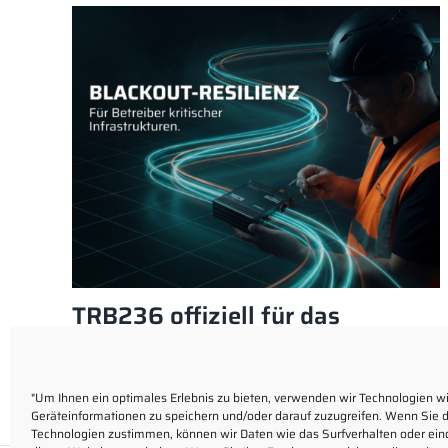
TRB236 offiziell für das
450connect-Netz freigegeben
"Um Ihnen ein optimales Erlebnis zu bieten, verwenden wir Technologien w
Geräteinformationen zu speichern und/oder darauf zuzugreifen. Wenn Sie 
Technologien zustimmen, können wir Daten wie das Surfverhalten oder eind