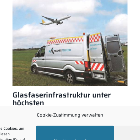
Glasfaserinfrastruktur unter
höchsten
Sicherheitsanforderungen
Cookie-Zustimmung verwalten
ie Cookies, um
diesen
eutige IDs auf