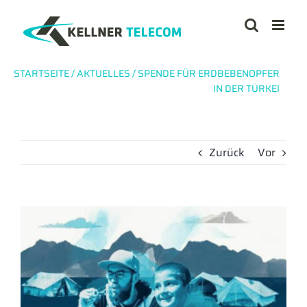
Zum
Inhalt
springen
STARTSEITE
/
AKTUELLES
/
SPENDE FÜR ERDBEBENOPFER
IN DER TÜRKEI
Zurück
Vor
Zeige
grösseres
Bild