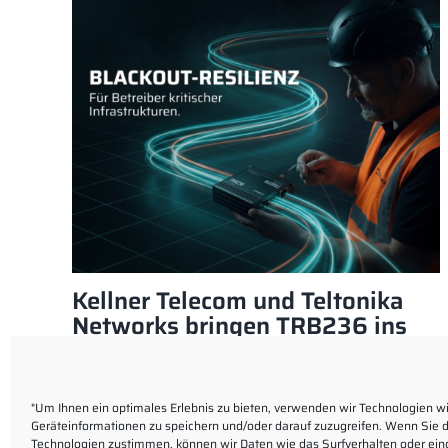
Kellner Telecom und Teltonika
Networks bringen TRB236 ins
450connect-Netz
"Um Ihnen ein optimales Erlebnis zu bieten, verwenden wir Technologien w
Geräteinformationen zu speichern und/oder darauf zuzugreifen. Wenn Sie 
Technologien zustimmen, können wir Daten wie das Surfverhalten oder eind