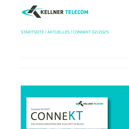
Zum
Inhalt
springen
STARTSEITE
/
AKTUELLES
/
CONNEKT 02/2025
Zeige
grösseres
Bild