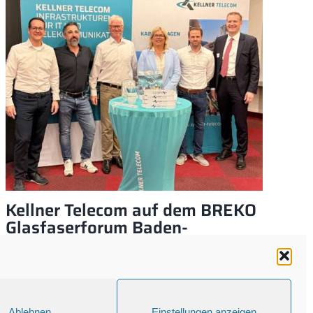
Kellner Telecom auf dem BREKO
Ke
Glasfaserforum Baden-
N
Württemberg
4
Ablehnen
Einstellungen anzeigen