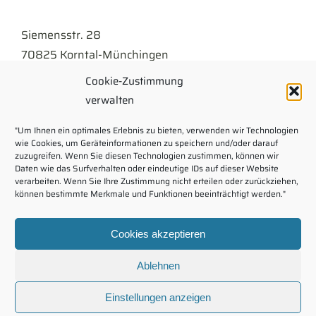
Siemensstr. 28
70825 Korntal-Münchingen
Cookie-Zustimmung
Tel
07150 . 9430-300
verwalten
info@kellner.de
"Um Ihnen ein optimales Erlebnis zu bieten, verwenden wir Technologien
wie Cookies, um Geräteinformationen zu speichern und/oder darauf
Impressum
zuzugreifen. Wenn Sie diesen Technologien zustimmen, können wir
Daten wie das Surfverhalten oder eindeutige IDs auf dieser Website
verarbeiten. Wenn Sie Ihre Zustimmung nicht erteilen oder zurückziehen,
Rechtliche Hinweise
können bestimmte Merkmale und Funktionen beeinträchtigt werden."
Kontaktformular
Cookies akzeptieren
Download
Ablehnen
Karriere
Intranet
Einstellungen anzeigen