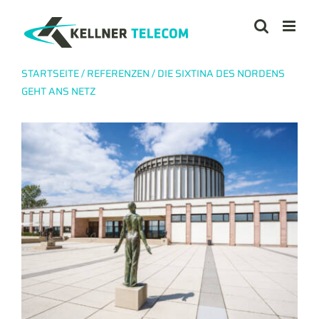
Zum
Inhalt
springen
STARTSEITE
/
REFERENZEN
/
DIE SIXTINA DES NORDENS
GEHT ANS NETZ
View
Larger
Image