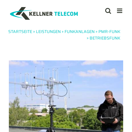
Zum
Inhalt
springen
STARTSEITE
»
LEISTUNGEN
»
FUNKANLAGEN
»
PMR-FUNK
»
BETRIEBSFUNK